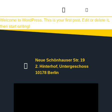
Trainingszeiten und Preise
Sifu Uwe Kopplin
Welcome to WordPress. This is your first post. Edit or delete it,
then start writing!
Neue Schönhauser Str. 19
2. Hinterhof, Untergeschoss
10178 Berlin