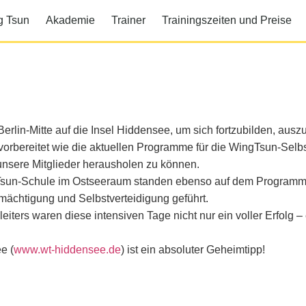
g Tsun
Akademie
Trainer
Trainingszeiten und Preise
erlin-Mitte auf die Insel Hiddensee, um sich fortzubilden, au
orbereitet wie die aktuellen Programme für die WingTsun-Selb
unsere Mitglieder herausholen zu können.
gTsun-Schule im Ostseeraum standen ebenso auf dem Programm 
ächtigung und Selbstverteidigung geführt.
ers waren diese intensiven Tage nicht nur ein voller Erfolg – 
e (
www.wt-hiddensee.de
) ist ein absoluter Geheimtipp!