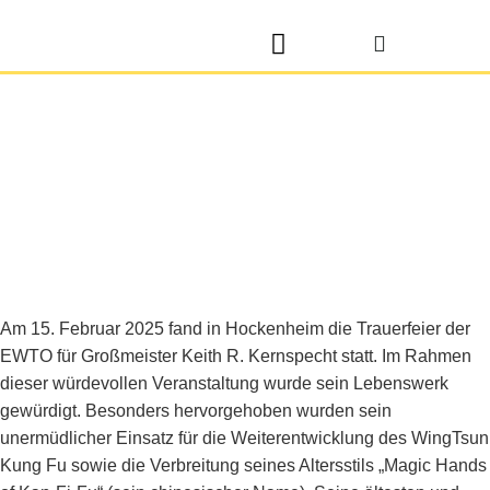
Trainingszeiten und Preise
Sifu Uwe Kopplin
Am 15. Februar 2025 fand in Hockenheim die Trauerfeier der
EWTO für Großmeister Keith R. Kernspecht statt. Im Rahmen
dieser würdevollen Veranstaltung wurde sein Lebenswerk
gewürdigt. Besonders hervorgehoben wurden sein
unermüdlicher Einsatz für die Weiterentwicklung des WingTsun
Kung Fu sowie die Verbreitung seines Altersstils „Magic Hands